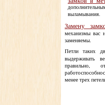
замков в ме
дополнительны
выламывания.
Замену замк
механизмы вас н
заменяемы.
Петли таких д
выдерживать 
правильно, 
работоспособнос
менее трех петель