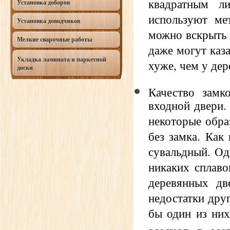
квадратным л
Установка доборов
используют ме
Установка доводчиков
можно вскрыть 
Мелкие сварочные работы
даже могут каз
Укладка ламината и паркетной
хуже, чем у де
доски
Качество замк
входной двери.
некоторые обра
без замка. Как
сувальдный. Од
никаких сплаво
деревянных дв
недостатки дру
бы один из них