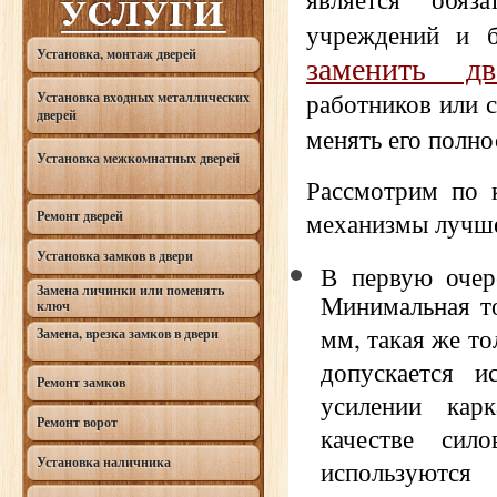
учреждений и ба
Установка, монтаж дверей
заменить д
работников или с
Установка входных металлических
дверей
менять его полно
Установка межкомнатных дверей
Рассмотрим по 
механизмы лучше
Ремонт дверей
Установка замков в двери
В первую очер
Замена личинки или поменять
Минимальная т
ключ
мм, такая же то
Замена, врезка замков в двери
допускается 
Ремонт замков
усилении кар
Ремонт ворот
качестве сил
Установка наличника
используютс