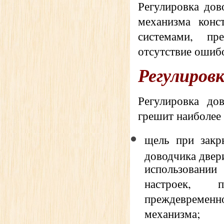
Регулировка дов
механизма конс
системами, пр
отсутствие ошибо
Регулировк
Регулировка до
грешит наиболее
щель при закр
доводчика двер
использовани
настроек, 
преждеврем
механизма;