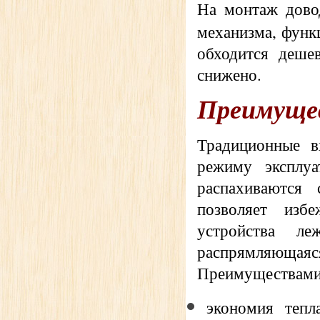
На монтаж дово
механизма, функ
обходится дешев
снижено.
Преимущес
Традиционные в
режиму эксплуа
распахиваются 
позволяет изб
устройства л
распрямляюща
Преимуществами 
экономия тепл