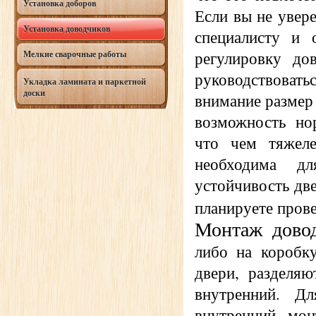
Установка доборов
Если вы не увере
Установка доводчиков
специалисту и 
регулировку до
Мелкие сварочные работы
руководствоват
Укладка ламината и паркетной
доски
внимание размер
возможность нор
что чем тяжел
необходима д
устойчивость дв
планируете пров
Монтаж дово
либо на коробку
двери, разделяю
внутренний. Д
внутренний мон