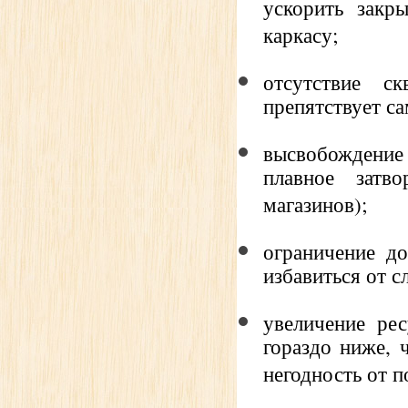
ускорить закр
каркасу;
отсутствие с
препятствует с
высвобождение 
плавное затв
магазинов);
ограничение до
избавиться от 
увеличение ре
гораздо ниже, 
негодность от 