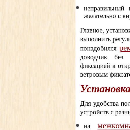
неправильный 
желательно с вн
Главное, устано
выполнить регули
ре
понадобился
доводчик без
д
фиксацией в отк
ветровым фиксат
Установка
Для удобства по
устройств с раз
межкомн
на