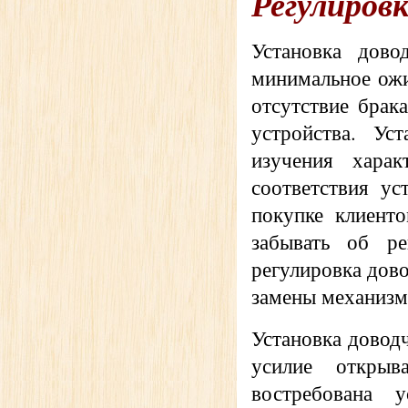
Регулировк
Установка дов
минимальное ожи
отсутствие брак
устройства. Ус
изучения харак
соответствия ус
покупке клиент
забывать об ре
регулировка дово
замены механизм
Установка довод
усилие открыв
востребована 